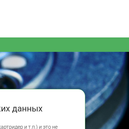
ких данных
артридер и т.п.) и это не