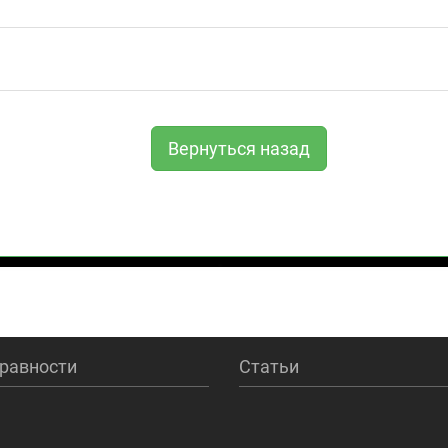
равности
Статьи