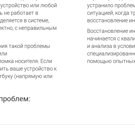
 устройство или любой
устранило проблем
ь не работает в
ситуацией, когда 
деляется в системе,
восстановление и
ектно, с неправильным
Восстановление и
начинается с ква
ния такой проблемы
и анализа в услов
или
специализированно
омка носителя. Если
помощью опытных 
ить ваше устройство к
тбуку (напрямую или
проблем: